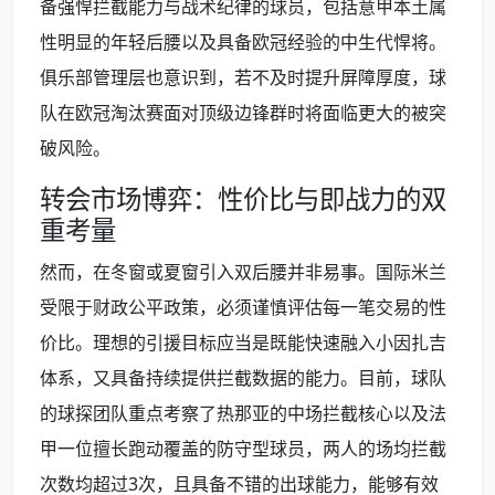
备强悍拦截能力与战术纪律的球员，包括意甲本土属
性明显的年轻后腰以及具备欧冠经验的中生代悍将。
俱乐部管理层也意识到，若不及时提升屏障厚度，球
队在欧冠淘汰赛面对顶级边锋群时将面临更大的被突
破风险。
转会市场博弈：性价比与即战力的双
重考量
然而，在冬窗或夏窗引入双后腰并非易事。国际米兰
受限于财政公平政策，必须谨慎评估每一笔交易的性
价比。理想的引援目标应当是既能快速融入小因扎吉
体系，又具备持续提供拦截数据的能力。目前，球队
的球探团队重点考察了热那亚的中场拦截核心以及法
甲一位擅长跑动覆盖的防守型球员，两人的场均拦截
次数均超过3次，且具备不错的出球能力，能够有效