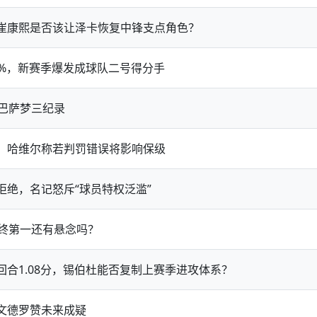
崔康熙是否该让泽卡恢复中锋支点角色？
4%，新赛季爆发成球队二号得分手
巴萨梦三纪录
，哈维尔称若判罚错误将影响保级
绝，名记怒斥“球员特权泛滥”
年终第一还有悬念吗？
合1.08分，锡伯杜能否复制上赛季进攻体系？
文德罗赞未来成疑