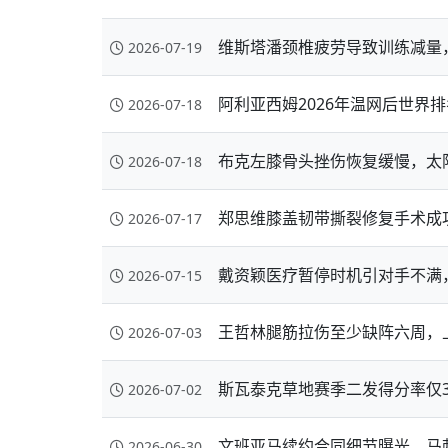
维斯塔潘颈椎疲劳导致训练减量
2026-07-19
阿利亚西姆2026年温网后世界排
2026-07-18
布克左膝骨头挫伤恢复缓慢，太
2026-07-18
郑思维膝盖韧带撕裂修复手术成
2026-07-17
戴资颖医疗暂停时机引对手不满
2026-07-15
王哲林腿筋拉伤至少缺阵六周，
2026-07-03
斯瓦泰克草地赛季二发得分率仅3
2026-07-02
文班亚马续约合同细节曝光，马
2026-06-30