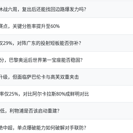
休战六周，复出后还能找回边路爆发力吗？
赛点，关键分胜率提升至60%
仅29%，对阵广东的投射短板能否弥补？
0分，巴黎奥运后世界第一宝座能否稳固？
升级，但面临萨巴伦卡与高芙双重夹击
率仅25%，对比阿尔卡拉斯80%成鲜明对比
新低，利物浦是否该启动重建？
绝中超，单点爆破能力如何破解对手联防？