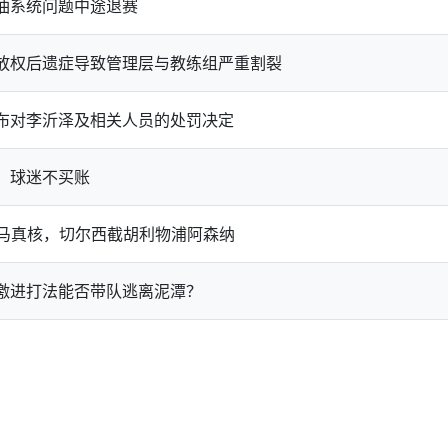
油系统问题中途退赛
放权后遗症导致管理层与教练组严重割裂
布对李沂泽及相关人员的处罚决定
，球迷不买账
皇马真核，切尔西截胡利物浦阿森纳
激进打法能否带队逃离泥潭？