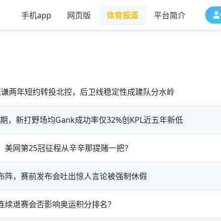
手机app
网页版
体育报道
平台简介
林庭谦两年短约转投北控，后卫线稳定性成建队分水岭
，新打野场均Gank成功率仅32%创KPL近五年新低
，美网第25冠征程从辛辛那提赌一把？
布阵，赛前发布会吐出惊人言论被强制休假
连续退赛会否影响奥运积分排名？