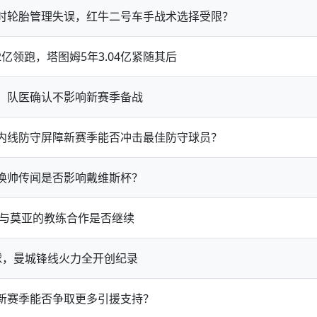
时轮胎管理失误，红牛二号车手战术选择受限？
2亿领跑，塔图姆5年3.04亿紧随其后
，队医确认不影响新赛季备战
内线防守屏障新赛季能否冲击最佳防守球员？
换帅传闻是否影响戴维斯杯？
，与莫亚的教练合作是否继续
球，曼城锋线火力全开创纪录
新赛季能否争取更多引援支持？